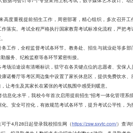
大数据与会计等7个专业采用上机考试，数字媒体艺术设计、动
历来高度重视提前招生工作，周密部署，精心组织，多次召开工
工作落实。考试全程严格执行国家教育考试标准化流程，严把考
正。
考务工作，全程监督考试各环节。教务处、招生与就业处等多部
后勤服务、纪检监察等各环节紧密衔接。
各考场沿途设有清晰标识，驻守在各关键点位的志愿者、安保人
校康诺餐厅等考区周边集中设置了家长休息区，提供免费饮水、
措，让考生及其家长在紧张的考试氛围中感受到暖意。
信息化水平，我校今年首次启用提前招生“招考一体化管理系统
据化、安全可控化，有效规范考试各环节，提升考试公平性，为
可于4月28日起登录我校招生网（
https://zsw.sxvtc.com/
）查询