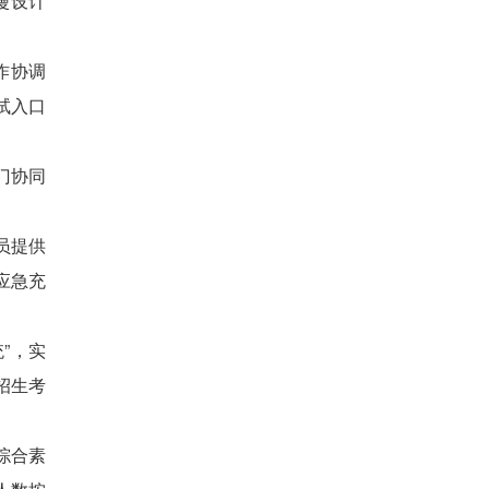
漫设计
作协调
试入口
门协同
员提供
应急充
”，实
招生考
综合素