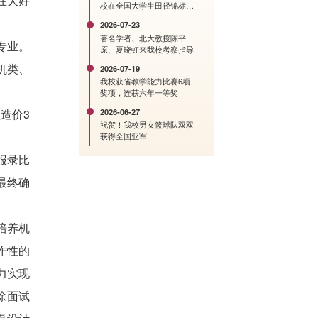
在大好
校在全国大学生田径锦标赛
中创历史佳绩
2026-07-23
著名学者、北大教授陈平
专业。
原、夏晓虹来我校考察指导
机类、
2026-07-19
我校获省教学能力比赛6项
奖项，连获六年一等奖
2026-06-27
造价3
祝贺！我校男女篮球队双双
获得全国亚军
报录比
最终确
培养机
作性的
力实现
除面试