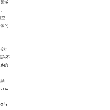
等领域
布。
村空
一体的
活方
振兴不
榧乡的
藏酒
0万跃
动与