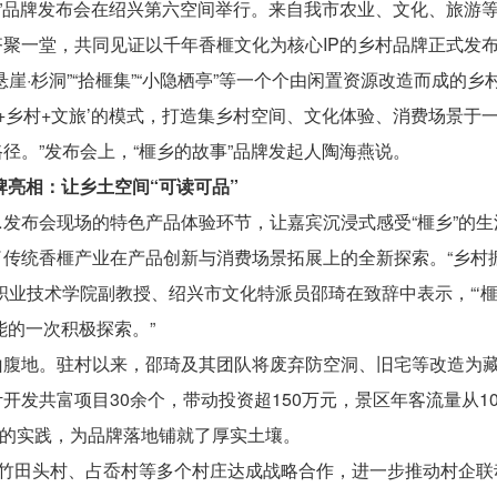
事”品牌发布会在绍兴第六空间举行。来自我市农业、文化、旅游
聚一堂，共同见证以千年香榧文化为核心IP的乡村品牌正式发
崖·杉洞”“拾榧集”“小隐栖亭”等一个个由闲置资源改造而成的乡
啡+乡村+文旅’的模式，打造集乡村空间、文化体验、消费场景于
径。”发布会上，“榧乡的故事”品牌发起人陶海燕说。
牌亮相：让乡土空间“可读可品”
发布会现场的特色产品体验环节，让嘉宾沉浸式感受“榧乡”的生
传统香榧产业在产品创新与消费场景拓展上的全新探索。“乡村
职业技术学院副教授、绍兴市文化特派员邵琦在致辞中表示，“‘
能的一次积极探索。”
山腹地。驻村以来，邵琦及其团队将废弃防空洞、旧宅等改造为
开发共富项目30余个，带动投资超150万元，景区年客流量从1
醒”的实践，为品牌落地铺就了厚实土壤。
与竹田头村、占岙村等多个村庄达成战略合作，进一步推动村企联