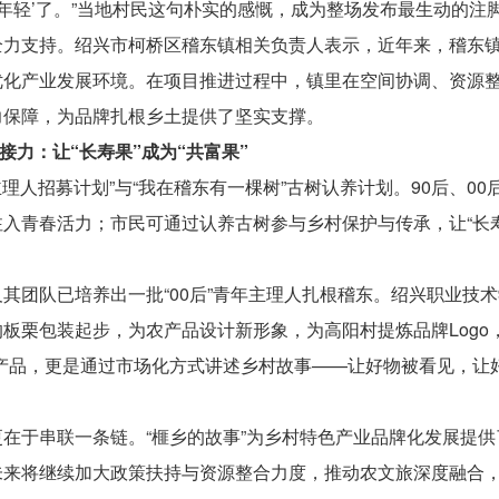
‘年轻’了。”当地村民这句朴实的感慨，成为整场发布最生动的注
全力支持。绍兴市柯桥区稽东镇相关负责人表示，近年来，稽东
优化产业发展环境。在项目推进过程中，镇里在空间协调、资源
力保障，为品牌扎根乡土提供了坚实支撑。
接力：让“长寿果”成为“共富果”
主理人招募计划”与“我在稽东有一棵树”古树认养计划。90后、00
入青春活力；市民可通过认养古树参与乡村保护与传承，让“长寿
其团队已培养出一批“00后”青年主理人扎根稽东。绍兴职业技
板栗包装起步，为农产品设计新形象，为高阳村提炼品牌Logo
产品，更是通过市场化方式讲述乡村故事——让好物被看见，让
在于串联一条链。“榧乡的故事”为乡村特色产业品牌化发展提供
未来将继续加大政策扶持与资源整合力度，推动农文旅深度融合