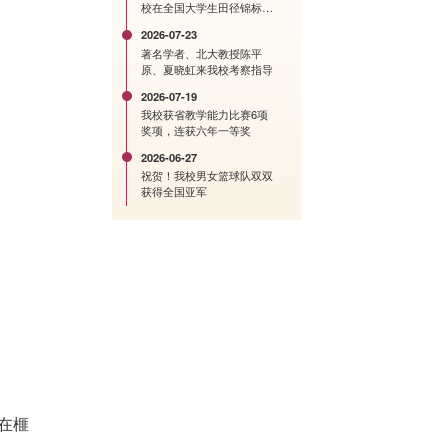
校在全国大学生田径锦标赛
中创历史佳绩
2026-07-23
著名学者、北大教授陈平
原、夏晓虹来我校考察指导
2026-07-19
我校获省教学能力比赛6项
奖项，连获六年一等奖
2026-06-27
祝贺！我校男女篮球队双双
获得全国亚军
在榧