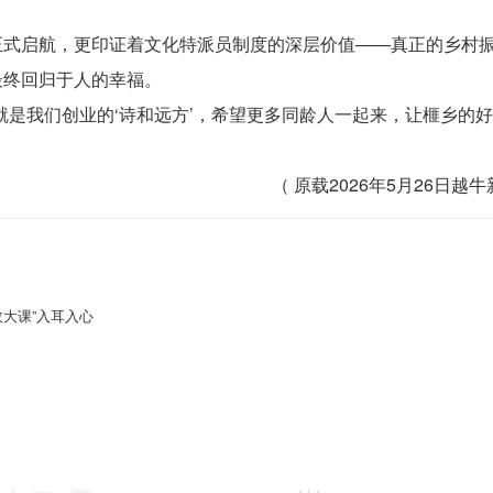
正式启航，更印证着文化特派员制度的深层价值——真正的乡村
最终回归于人的幸福。
就是我们创业的‘诗和远方’，希望更多同龄人一起来，让榧乡的
（ 原载2026年5月26日越
政大课”入耳入心