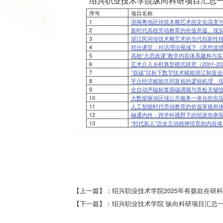
绍兴职业技术学院纵向科研项目汇总
序号
项目名称
1
浙闽粤地区传统木雕艺术的文化流变
2
新时代高校劳动教育的价值意蕴、现
3
浙江民间传统木雕艺术的当代创新性
4
对分课堂：对话理论视域下《思想道
5
高校“大思政课”教学内容体系建构与
6
艺术介入乡村典型模式研究（2001-20
7
“双碳”目标下数字技术赋能浙江制造
8
平台经济赋能共同富裕的逻辑机理、
9
全自动声磁标签插磁调频与质检关键
10
大数据驱动区域公共服务一体化的实
11
人工智能时代劳动教育的价值审视和
12
融通内外：跨学科视野下的绍派伤寒
13
“时代新人”历史主动精神培育的内容
【上一篇】：绍兴职业技术学院2025年有拨款在研
【下一篇】：绍兴职业技术学院 纵向科研项目汇总一览