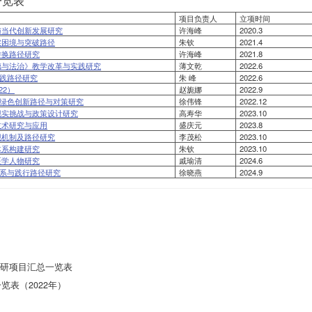
一览表
项目负责人
立项时间
与当代创新发展研究
许海峰
2020.3
实困境与突破路径
朱钦
2021.4
转换路径研究
许海峰
2021.8
德与法治》教学改革与实践研究
薄文乾
2022.6
实践路径研究
朱 峰
2022.6
22）
赵旎娜
2022.9
业绿色创新路径与对策研究
徐伟锋
2022.12
现实挑战与政策设计研究
高寿华
2023.10
技术研究与应用
盛庆元
2023.8
现机制及路径研究
李茂松
2023.10
体系构建研究
朱钦
2023.10
医学人物研究
戚瑜清
2024.6
体系与践行路径研究
徐晓燕
2024.9
科研项目汇总一览表
表（2022年）