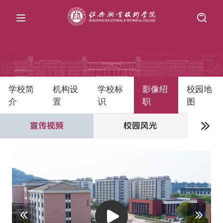
学校简
机构设
学校标
影像绍
校园地
介
置
识
职
图
宣传视频
校园风光