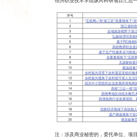
绍兴职业技术学院纵向科研项目汇总
序号
1
“
互联网+”和“新工匠”双重视角下“
2
浙江省特
3
全域旅游视野下浙江
4
弘扬徐渭写意精
5
基于RC移相
6
高校教师职业道
7
基于生产性服务业与制造
8
全要素视角下“互联
9
无源硬标签
10
炼油设备
11
乡村振兴背景下农村基层党组织服
12
乡村振兴视角下农村留守老人生活
13
绍兴中小型纺织企业发展跨境电商
14
高校“三位一体“
15
浙闽粤地区传统木雕艺
16
跨境电商行业发展现状、
17
18
四新经济视域下高技能
19
遗产廊道视角下浙
20
视觉叙事范
注：涉及商业秘密的，委托单位、项目