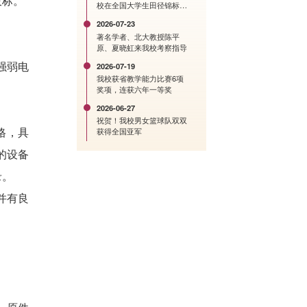
投标。
校在全国大学生田径锦标赛
中创历史佳绩
2026-07-23
著名学者、北大教授陈平
原、夏晓虹来我校考察指导
强弱电
2026-07-19
我校获省教学能力比赛6项
奖项，连获六年一等奖
2026-06-27
祝贺！我校男女篮球队双双
格，具
获得全国亚军
的设备
录。
并有良