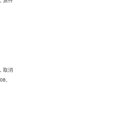
，原件
的，取消
08。