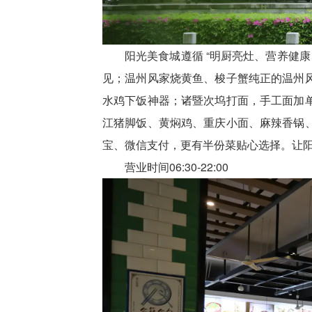
阳光美食城遵循 “明厨亮灶、营养健
见；温州风家烧黄鱼、梭子蟹纯正的温州
水鸡下饭神器；诸暨次坞打面，手工面加
江猪脚饭、黄焖鸡、重庆小面、麻辣香锅
宝、微信支付，更有半份菜贴心选择。让阳
营业时间06:30-22:00