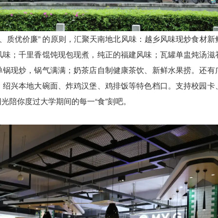
康、质优价廉” 的原则，汇聚天南地北风味：越乡风味现炒食材新
风味；千里香馄饨现包现煮，纯正的福建风味；瓦罐单盅炖汤滋
单锅现炒，锅气满满；奶茶店自制健康茶饮、新鲜水果捞。还有
、绍兴本地大碗面、炸鸡汉堡、鸡排饭等特色档口。支持校园卡
光陪你度过大学期间的每一“食”刻吧。