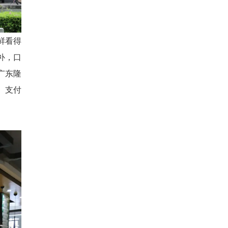
鲜看得
补，口
广东隆
、支付