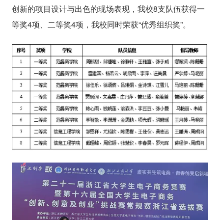
创新的项目设计与出色的现场表现，我校8支队伍获得一
等奖4项、二等奖4项，我校同时荣获“优秀组织奖”。